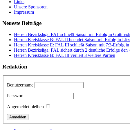
Links
Unsere Sponsoren
Impressum
Neueste Beiträge
Herren Bezirksliga: FAL schließt Saison mit Erfolg in Gottmad
Herren Kreisklasse B: FAL II beendet Saison mit Erfolg in Litze
Herren Kreisklasse E: FAL III schließt Saison mit 7:3-Erfolg i
Herren Bezirksliga: FAL sichert durch 2 deutliche Erfolge den 
Herren Kreisklasse B: FAL III verliert 3 weitere Partien
Redaktion
Benutzername
Passwort
Angemeldet bleiben