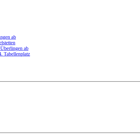
ingen ab
lstetten
n Überlingen ab
4. Tabellenplatz