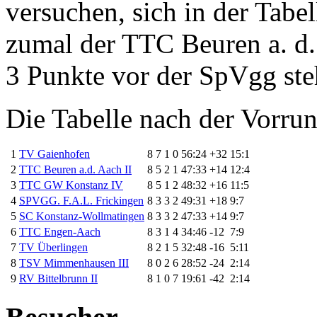
versuchen, sich in der Tabe
zumal der TTC Beuren a. d. 
3 Punkte vor der SpVgg ste
Die Tabelle nach der Vorru
1
TV Gaienhofen
8
7
1
0
56:24
+32
15:1
2
TTC Beuren a.d. Aach II
8
5
2
1
47:33
+14
12:4
3
TTC GW Konstanz IV
8
5
1
2
48:32
+16
11:5
4
SPVGG. F.A.L. Frickingen
8
3
3
2
49:31
+18
9:7
5
SC Konstanz-Wollmatingen
8
3
3
2
47:33
+14
9:7
6
TTC Engen-Aach
8
3
1
4
34:46
-12
7:9
7
TV Überlingen
8
2
1
5
32:48
-16
5:11
8
TSV Mimmenhausen III
8
0
2
6
28:52
-24
2:14
9
RV Bittelbrunn II
8
1
0
7
19:61
-42
2:14